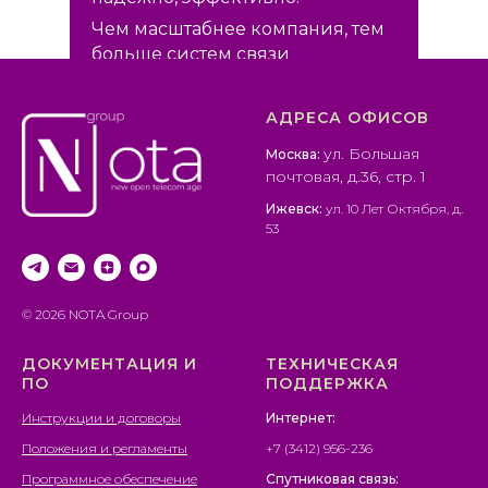
Чем масштабнее компания, тем
больше систем связи
автоматизирующих ее бизнес-
процессы она использует,
АДРЕСА ОФИСОВ
создавая более высокие
требования к их структуре.
ул. Большая
Москва:
почтовая, д.36, стр. 1
NOTA Group представит все
виды связи от единого
Ижевск:
ул. 10 Лет Октября, д.
оператора.
53
© 2026 NOTA Group
ДОКУМЕНТАЦИЯ И
ТЕХНИЧЕСКАЯ
ПО
ПОДДЕРЖКА
Инструкции и договоры
Интернет:
Положения и регламенты
+7 (3412) 956-236
Программное обеспечение
Спутниковая связь: