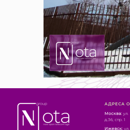
АДРЕСА 
Москва:
ул.
д.36, стр. 1
Ижевск:
ул.