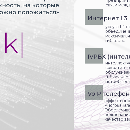
предприяти
жность, на которые
связи межд
ожно положиться»
Интернет L3
услуга IP-
nk
|
объединени
максимальн
гибкость.
IVPBX (интел
интеллекту
сократить 
обслуживан
Гибкая нас
потребност
VoIP телефон
эффективно
многоканал
Обеспечива
пользовани
качество зв