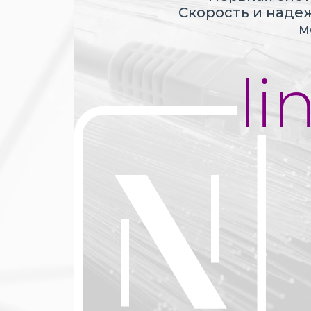
Скорость и наде
м
li