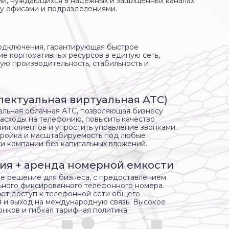
й, нуждающихся в надежных и защищенных каналах
у офисами и подразделениями.
подключения, гарантирующая быстрое
е корпоративных ресурсов в единую сеть,
ую производительность, стабильность и
лектуальная виртуальная АТС)
альная облачная АТС, позволяющая бизнесу
расходы на телефонию, повысить качество
ия клиентов и упростить управление звонками.
тройка и масштабируемость под любые
и компании без капитальных вложений.
ия + аренда номерной емкости
е решение для бизнеса, с предоставлением
ьного фиксированного телефонного номера.
ет доступ к телефонной сети общего
я и выход на международную связь. Высокое
онков и гибкая тарифная политика.