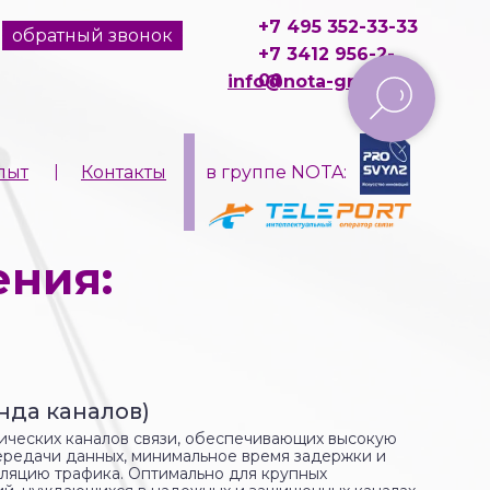
+7 495 352-33-33
обратный звонок
+7 3412 956-2-
00
info@nota-group.ru
I
пыт
Контакты
в группе NOTA:
ения:
енда каналов)
ических каналов связи, обеспечивающих высокую
ередачи данных, минимальное время задержки и
ляцию трафика. Оптимально для крупных