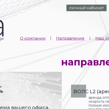
личный кабинет
I
I
О компании
Направления
Наш о
направл
зь
ВОЛС L2 (ар
аренда опт
скорость п
полную изо
ема вашего офиса.