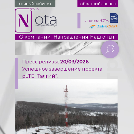
личный кабинет
обратный звонок
в группе NOTA:
О компании
Направления
Наш опыт
|
Пресс релизы:
20/03/2026
пресс-центр
Успешное завершение проекта
pLTE "Талгий".