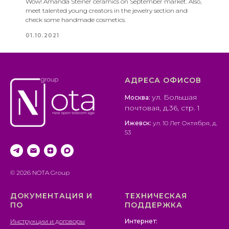
Wow! Amanda Steiner ceramics on September market. Also,
meet talented young creators in the jewelry section and
check some handmade cosmetics.
01.10.2021
АДРЕСА ОФИСОВ
ул. Большая
Москва:
почтовая, д.36, стр. 1
Ижевск:
ул. 10 Лет Октября, д.
53
© 2026 NOTA Group
ДОКУМЕНТАЦИЯ И
ТЕХНИЧЕСКАЯ
ПО
ПОДДЕРЖКА
Инструкции и договоры
Интернет: